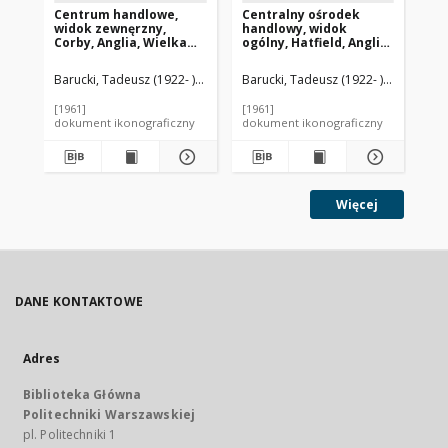
Centrum handlowe,
Centralny ośrodek
Ce
widok zewnęrzny,
handlowy, widok
ha
Corby, Anglia, Wielka
ogólny, Hatfield, Anglia,
noc
Brytania
Wielka Brytania
Wi
Barucki, Tadeusz (1922- ). Fotograf
Barucki, Tadeusz (1922- ). Fotograf
Bar
[1961]
[1961]
[19
dokument ikonograficzny
dokument ikonograficzny
dok
Więcej
DANE KONTAKTOWE
Adres
Biblioteka Główna
Politechniki Warszawskiej
pl. Politechniki 1