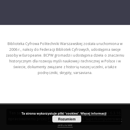
Biblioteka Cyfrowa Politechniki Warszawskiej została uruchomiona w
2006 r., należy do Federacji Bibliotek Cyfrowych, udostępnia swoje
zasoby w Europeanie. BCPW gromadzi i udostępnia dzieła o znaczeniu
historycznym dla rozwoju myśli naukowej i technicznej w Polsce i w
świecie, dokumenty związane z historią naszej uczelni, a także
podręczniki, skrypty, varsaviana.
Ten serwis działa dzięki oprogramowaniu
DInGO dLibra 6.3.16
Ta strona wykorzystuje pliki 'cookies'.
Więcej informacji
opracowanemu przez
Poznańskie Centrum Superkomputerowo-
Rozumiem
Sieciowe